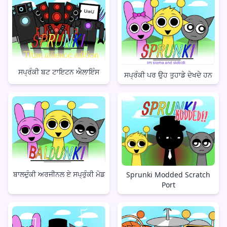
ਸਪ੍ਰੰਕੀ ਬਟ ਟਾਇਟਨ ਐਲਾਇੰਸ
ਸਪ੍ਰੰਕੀ ਪਰ ਉਹ ਤੁਹਾਡੇ ਦੇਖਦੇ ਹਨ
ਬਾਲਦੁੰਕੀ ਅਰਜੀਨਲ ਏ ਸਪ੍ਰੁੰਕੀ ਮੋਡ
Sprunki Modded Scratch
Port