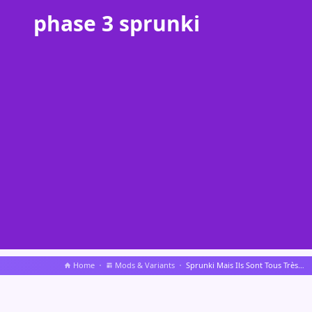
phase 3 sprunki
Home
Mods & Variants
Sprunki Mais Ils Sont Tous Très Stupides Ac