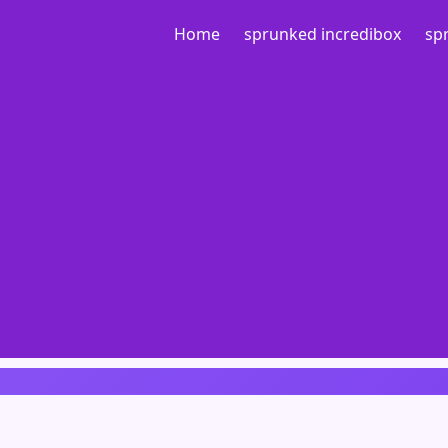
Home
sprunked incredibox
sp