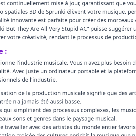
 est continuellement mise à jour, garantissant que vo
o spatiales 3D de Sprunki élèvent votre musique, p
té innovante est parfaite pour créer des morceaux ca
i But They Are All Very Stupid AC" puisse suggérer 
rer votre créativité, rendant le processus de producti
e :
onne l'industrie musicale. Vous n'avez plus besoin 
té. Avec juste un ordinateur portable et la platefo
ionnels de l'industrie.
ation de la production musicale signifie que des art
entrée n'a jamais été aussi basse.
s qui simplifient des processus complexes, les musi
veaux sons et genres dans le paysage musical.
de travailler avec des artistes du monde entier favor
isation croisée des cultures enrichit la musique que