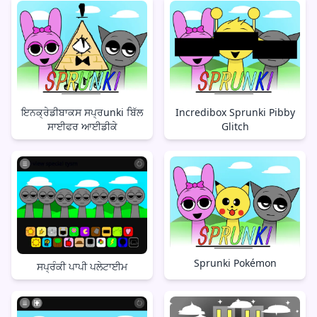
ਇਨਕ੍ਰੇਡੀਬਾਕਸ ਸਪ੍ਰunki ਬਿੱਲ
Incredibox Sprunki Pibby
ਸਾਈਫਰ ਆਈਡੀਕੇ
Glitch
Sprunki Pokémon
ਸਪ੍ਰੰਕੀ ਪਾਪੀ ਪਲੇਟਾਈਮ