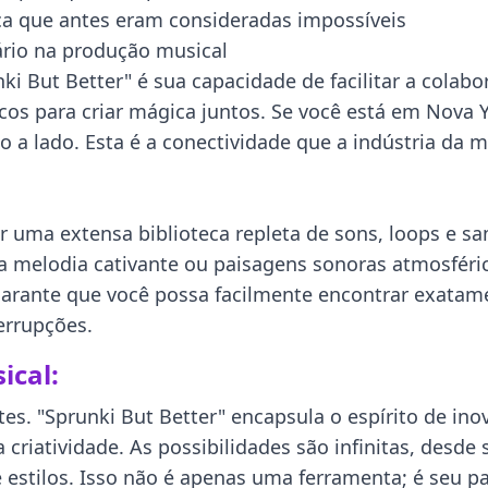
ca que antes eram consideradas impossíveis
rio na produção musical
i But Better" é sua capacidade de facilitar a colab
os para criar mágica juntos. Se você está em Nova Y
 a lado. Esta é a conectividade que a indústria da 
 uma extensa biblioteca repleta de sons, loops e sa
ma melodia cativante ou paisagens sonoras atmosféric
garante que você possa facilmente encontrar exatame
errupções.
ical:
es. "Sprunki But Better" encapsula o espírito de in
 criatividade. As possibilidades são infinitas, desd
stilos. Isso não é apenas uma ferramenta; é seu par