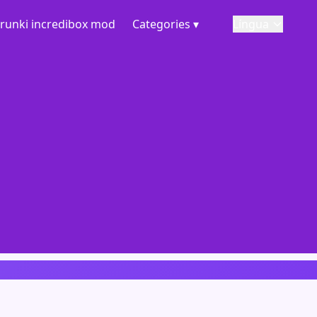
runki incredibox mod
Categories ▾
Língua