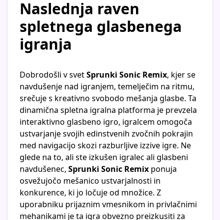
Naslednja raven
spletnega glasbenega
igranja
Dobrodošli v svet
Sprunki Sonic Remix
, kjer se
navdušenje nad igranjem, temelječim na ritmu,
srečuje s kreativno svobodo mešanja glasbe. Ta
dinamična spletna igralna platforma je prevzela
interaktivno glasbeno igro, igralcem omogoča
ustvarjanje svojih edinstvenih zvočnih pokrajin
med navigacijo skozi razburljive izzive igre. Ne
glede na to, ali ste izkušen igralec ali glasbeni
navdušenec,
Sprunki Sonic Remix
ponuja
osvežujočo mešanico ustvarjalnosti in
konkurence, ki jo ločuje od množice. Z
uporabniku prijaznim vmesnikom in privlačnimi
mehanikami je ta igra obvezno preizkusiti za