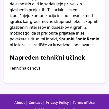
dejavnostih gild in sodelujejo pri velikih
glasbenih projektih. Ti socialni sistemi
izboljšujejo komunikacijo in sodelovanje med
igralci, kar gradi močne skupnosti okoli skupnih
glasbenih interesov in dosežkov v igrah. Z
možnostjo, da si pridobite prijatelje in se
povežete z drugimi igralci,
Sprunki Sonic Remix
ni le igra; je središče za kreativno sodelovanje.
Napreden tehnični učinek
Tehnična osnova
About
|
Contact
|
Privacy Policy
|
Terms of Use