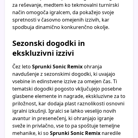
za reševanje, medtem ko tekmovalni turnirski
način omogoča igralcem, da pokažejo svoje
spretnosti v časovno omejenih izzivih, kar
spodbuja dinamično konkurenčno okolje.
Sezonski dogodki in
ekskluzivni izzivi
Čez leto
Sprunki Sonic Remix
ohranja
navdušenje z sezonskimi dogodki, ki uvajajo
vsebine in edinstvene izzive za omejen čas. Ti
tematski dogodki pogosto vključujejo posebne
glasbene elemente in nagrade, ekskluzivne za to
priložnost, kar dodaja plast raznolikosti osnovni
igralni izkušnji. Igralci se lahko veselijo novih
avantur in presenečenj, ki ohranjajo igranje
sveže in privlačno, vse to pa spoštuje temeljne
mehanike, ki so
Sprunki Sonic Remix
naredile