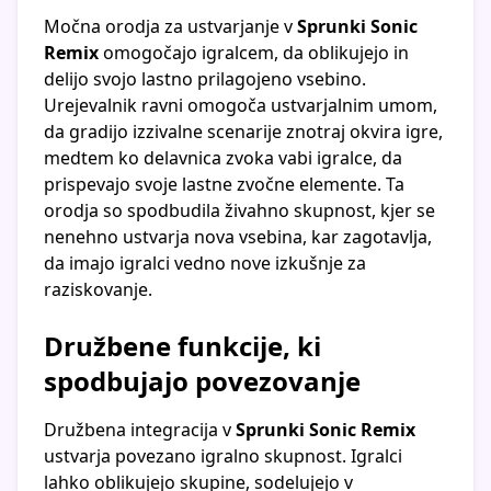
Močna orodja za ustvarjanje v
Sprunki Sonic
Remix
omogočajo igralcem, da oblikujejo in
delijo svojo lastno prilagojeno vsebino.
Urejevalnik ravni omogoča ustvarjalnim umom,
da gradijo izzivalne scenarije znotraj okvira igre,
medtem ko delavnica zvoka vabi igralce, da
prispevajo svoje lastne zvočne elemente. Ta
orodja so spodbudila živahno skupnost, kjer se
nenehno ustvarja nova vsebina, kar zagotavlja,
da imajo igralci vedno nove izkušnje za
raziskovanje.
Družbene funkcije, ki
spodbujajo povezovanje
Družbena integracija v
Sprunki Sonic Remix
ustvarja povezano igralno skupnost. Igralci
lahko oblikujejo skupine, sodelujejo v