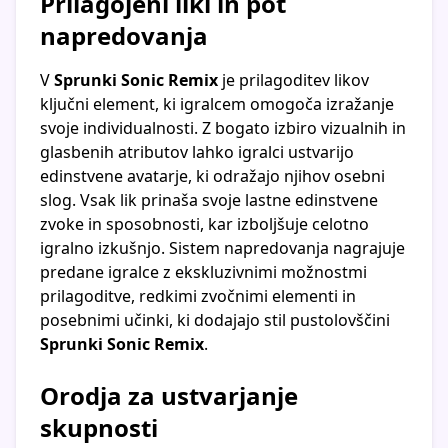
Prilagojeni liki in pot
napredovanja
V
Sprunki Sonic Remix
je prilagoditev likov
ključni element, ki igralcem omogoča izražanje
svoje individualnosti. Z bogato izbiro vizualnih in
glasbenih atributov lahko igralci ustvarijo
edinstvene avatarje, ki odražajo njihov osebni
slog. Vsak lik prinaša svoje lastne edinstvene
zvoke in sposobnosti, kar izboljšuje celotno
igralno izkušnjo. Sistem napredovanja nagrajuje
predane igralce z ekskluzivnimi možnostmi
prilagoditve, redkimi zvočnimi elementi in
posebnimi učinki, ki dodajajo stil pustolovščini
Sprunki Sonic Remix
.
Orodja za ustvarjanje
skupnosti