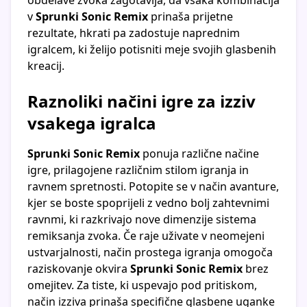
obdelave zvoka zagotavlja, da vsaka kombinacija
v
Sprunki Sonic Remix
prinaša prijetne
rezultate, hkrati pa zadostuje naprednim
igralcem, ki želijo potisniti meje svojih glasbenih
kreacij.
Raznoliki načini igre za izziv
vsakega igralca
Sprunki Sonic Remix
ponuja različne načine
igre, prilagojene različnim stilom igranja in
ravnem spretnosti. Potopite se v način avanture,
kjer se boste spoprijeli z vedno bolj zahtevnimi
ravnmi, ki razkrivajo nove dimenzije sistema
remiksanja zvoka. Če raje uživate v neomejeni
ustvarjalnosti, način prostega igranja omogoča
raziskovanje okvira
Sprunki Sonic Remix
brez
omejitev. Za tiste, ki uspevajo pod pritiskom,
način izziva prinaša specifične glasbene uganke