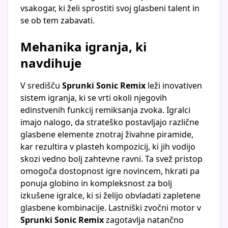
vsakogar, ki želi sprostiti svoj glasbeni talent in
se ob tem zabavati.
Mehanika igranja, ki
navdihuje
V središču
Sprunki Sonic Remix
leži inovativen
sistem igranja, ki se vrti okoli njegovih
edinstvenih funkcij remiksanja zvoka. Igralci
imajo nalogo, da strateško postavljajo različne
glasbene elemente znotraj živahne piramide,
kar rezultira v plasteh kompozicij, ki jih vodijo
skozi vedno bolj zahtevne ravni. Ta svež pristop
omogoča dostopnost igre novincem, hkrati pa
ponuja globino in kompleksnost za bolj
izkušene igralce, ki si želijo obvladati zapletene
glasbene kombinacije. Lastniški zvočni motor v
Sprunki Sonic Remix
zagotavlja natančno