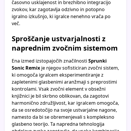
časovno usklajenost in brezhibno integracijo
zvokov, kar zagotavlja odzivno in potopno
igralno izkušnjo, ki igralce nenehno vrača po
več.
Sproščanje ustvarjalnosti z
naprednim zvočnim sistemom
Ena izmed izstopajočih značilnosti
Sprunki
Sonic Remix
je njegov sofisticiran zvočni sistem,
ki omogoča igralcem eksperimentiranje z
zapletenimi glasbenimi aranžmaji s preprostimi
kontrolami. Vsak zvočni element v obsežni
knjižnici je bil skrbno oblikovan, da zagotovi
harmonično združljivost, kar igralcem omogoča,
da se osredotočijo na svoje ustvarjalne nagone,
namesto da bi se obremenjevali s kompleksno
glasbeno teorijo. Ta napredna tehnologija