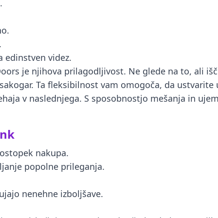
.
no.
.
 edinstven videz.
ors je njihova prilagodljivost. Ne glede na to, ali i
vsakogar. Ta fleksibilnost vam omogoča, da ustvarit
rehaja v naslednjega. S sposobnostjo mešanja in ujem
ank
 postopek nakupa.
ljanje popolne prileganja.
ujajo nenehne izboljšave.