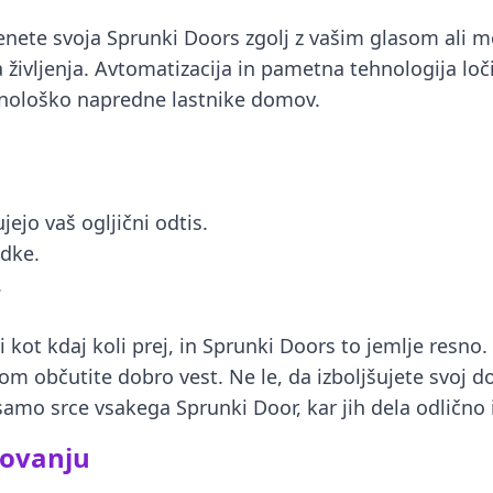
klenete svoja Sprunki Doors zgolj z vašim glasom ali m
 življenja. Avtomatizacija in pametna tehnologija loč
ehnološko napredne lastnike domov.
ejo vaš ogljični odtis.
adke.
.
 kot kdaj koli prej, in Sprunki Doors to jemlje resno
om občutite dobro vest. Ne le, da izboljšujete svoj 
 samo srce vsakega Sprunki Door, kar jih dela odlično
kovanju