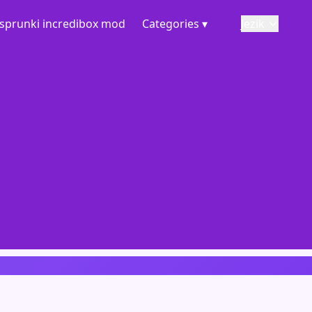
sprunki incredibox mod
Categories ▾
Jezik