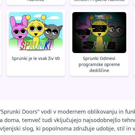
Sprunki je le vsak živ V0
Sprunki Odmevi
programske opreme
dediščine
"Sprunki Doors" vodi v modernem oblikovanju in funkc
šega doma, temveč tudi vključujejo najsodobnejšo teh
ivljenjski slog, ki popolnoma združuje udobje, stil in 