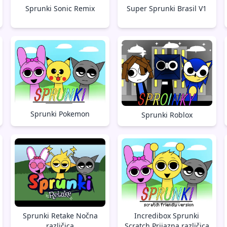
Sprunki Sonic Remix
Super Sprunki Brasil V1
Sprunki Pokemon
Sprunki Roblox
Sprunki Retake Nočna
Incredibox Sprunki
različica
Scratch Prijazna različica