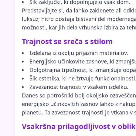
Šik zaključki, ki dopolnjujejo vsak dom.
Predstavljajte si, da lahko zaklenete ali od
luksuz; hitro postaja bistveni del modernega
možnosti, kar jih dela vrhunska izbira za t
Trajnost se sreča s stilom
Izdelana iz okolju prijaznih materialov.
Energijsko učinkovite zasnove, ki zmanjšuj
Dolgotrajna trpežnost, ki zmanjšuje odp
Šik estetika, ki ne žrtvuje funkcionalnosti
Zavezanost trajnosti v vsakem izdelku.
Danes so potrošniki bolj okoljsko ozaveščeni
energijsko učinkovitih zasnov lahko z nakup
planetu. Ta zavezanost trajnosti je vtkana v
Vsakršna prilagodljivost v obli