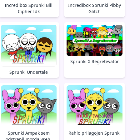
Incredibox Sprunki Bill
Incredibox Sprunki Pibby
Cipher Idk
Glitch
Sprunki X Regretevator
Sprunki Undertale
Sprunki Ampak sem
Rahlo prilagojen Sprunki
odstranil morda vseh.