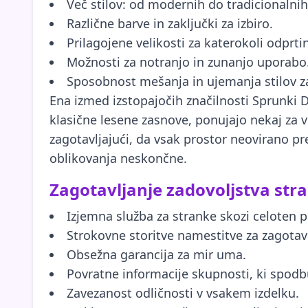
Več stilov: od modernih do tradicionalnih
Različne barve in zaključki za izbiro.
Prilagojene velikosti za katerokoli odprti
Možnosti za notranjo in zunanjo uporabo
Sposobnost mešanja in ujemanja stilov za
Ena izmed izstopajočih značilnosti Sprunki Do
klasične lesene zasnove, ponujajo nekaj za 
zagotavljajući, da vsak prostor neovirano p
oblikovanja neskončne.
Zagotavljanje zadovoljstva str
Izjemna služba za stranke skozi celoten
Strokovne storitve namestitve za zagotav
Obsežna garancija za mir uma.
Povratne informacije skupnosti, ki spodb
Zavezanost odličnosti v vsakem izdelku.