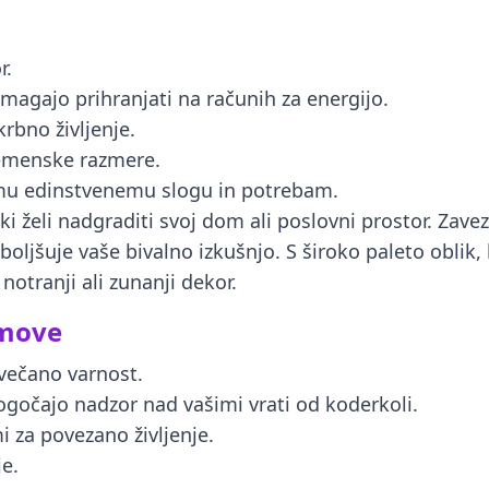
r.
omagajo prihranjati na računih za energijo.
rbno življenje.
remenske razmere.
emu edinstvenemu slogu in potrebam.
ki želi nadgraditi svoj dom ali poslovni prostor. Zav
 izboljšuje vaše bivalno izkušnjo. S široko paleto obli
otranji ali zunanji dekor.
omove
večano varnost.
gočajo nadzor nad vašimi vrati od koderkoli.
 za povezano življenje.
e.