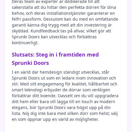
Deras team av experter är dedikerade till att
säkerställa att du hittar den perfekta dörren för dina
behov, och deras installationstjänster garanterar en
felfri passform. Dessutom kan du med en omfattande
garanti känna dig trygg med att din investering är
skyddad. Kundfeedback tas på allvar, vilket gör att
Sprunki Doors kan utvecklas och förbättras
kontinuerligt.
Slutsats: Steg in i framtiden med
Sprunki Doors
I en värld där hemdesign ständigt utvecklas, står
Sprunki Doors ut som en ledare inom innovation och
stil. Med sitt engagemang för kvalitet, hållbarhet och
smart teknologi erbjuder de dörrar som verkligen
förbättrar ditt boende. Oavsett om du vill uppgradera
ditt hem eller bara vill lägga till en touch av modern
elegans, bör Sprunki Doors vara högst upp på din
lista. Nöj dig inte bara med vilken dörr som helst; välj
en som öppnar upp en värld av möjligheter.