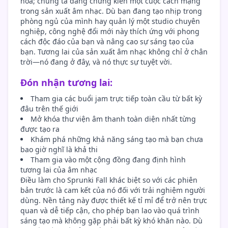
hóa; chúng ta đang chứng kiến một cuộc cách mạng
trong sản xuất âm nhạc. Dù bạn đang tạo nhịp trong
phòng ngủ của mình hay quản lý một studio chuyên
nghiệp, công nghệ đổi mới này thích ứng với phong
cách độc đáo của bạn và nâng cao sự sáng tạo của
bạn. Tương lai của sản xuất âm nhạc không chỉ ở chân
trời—nó đang ở đây, và nó thực sự tuyệt vời.
Đón nhận tương lai:
Tham gia các buổi jam trực tiếp toàn cầu từ bất kỳ
đâu trên thế giới
Mở khóa thư viện âm thanh toàn diện nhất từng
được tạo ra
Khám phá những khả năng sáng tạo mà bạn chưa
bao giờ nghĩ là khả thi
Tham gia vào một cộng đồng đang định hình
tương lai của âm nhạc
Điều làm cho Sprunki Fall khác biệt so với các phiên
bản trước là cam kết của nó đối với trải nghiệm người
dùng. Nền tảng này được thiết kế tỉ mỉ để trở nên trực
quan và dễ tiếp cận, cho phép bạn lao vào quá trình
sáng tạo mà không gặp phải bất kỳ khó khăn nào. Dù