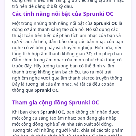
động trên nhiều nền tảng, giúp việc sáng tạo âm nhạc
trở nên dễ dàng ở bất kỳ đâu.
Các tính năng nổi bật của Sprunki OC
Một trong những tính năng nổi bật của
Sprunki OC
là
động cơ âm thanh sáng tạo của nó. Nó sử dụng các
thuật toán tiên tiến để phân tích âm nhạc của bạn và
gợi ý các cải tiến, đảm bảo rằng các bản nhạc của bạn
nghe có vẻ bóng bẩy và chuyên nghiệp. Hơn nữa, nền
tảng tích hợp âm thanh không gian 3D, cho phép bạn
đắm chìm trong âm nhạc của mình như chưa từng có
trước đây. Hãy tưởng tượng bạn có thể định vị âm
thanh trong không gian ba chiều, tạo ra một trải
nghiệm nghe vượt qua âm thanh stereo truyền thống.
Đây là tương lai của âm nhạc, và tất cả đều có sẵn
thông qua
Sprunki OC
.
Tham gia cộng đồng Sprunki OC
Khi bạn chọn
Sprunki OC
, bạn không chỉ nhận được
một công cụ sáng tạo âm nhạc; bạn đang gia nhập
một cộng đồng nghệ sĩ và nhà sản xuất sôi động.
Tương tác với những người khác, chia sẻ các tác phẩm