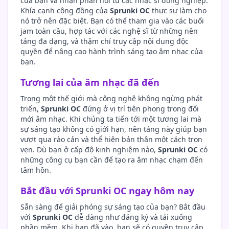
của bạn và nhận phản hồi từ các nhạc sĩ đồng nghiệp.
Khía cạnh cộng đồng của
Sprunki OC
thực sự làm cho
nó trở nên đặc biệt. Bạn có thể tham gia vào các buổi
jam toàn cầu, hợp tác với các nghệ sĩ từ những nền
tảng đa dạng, và thậm chí truy cập nội dung độc
quyền để nâng cao hành trình sáng tạo âm nhạc của
bạn.
Tương lai của âm nhạc đã đến
Trong một thế giới mà công nghệ không ngừng phát
triển,
Sprunki OC
đứng ở vị trí tiên phong trong đổi
mới âm nhạc. Khi chúng ta tiến tới một tương lai mà
sự sáng tạo không có giới hạn, nền tảng này giúp bạn
vượt qua rào cản và thể hiện bản thân một cách trọn
vẹn. Dù bạn ở cấp độ kinh nghiệm nào,
Sprunki OC
có
những công cụ bạn cần để tạo ra âm nhạc chạm đến
tâm hồn.
Bắt đầu với Sprunki OC ngay hôm nay
Sẵn sàng để giải phóng sự sáng tạo của bạn? Bắt đầu
với
Sprunki OC
dễ dàng như đăng ký và tải xuống
phần mềm. Khi bạn đã vào, bạn sẽ có quyền truy cập