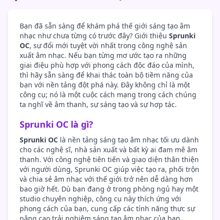
Bạn đã sẵn sàng để khám phá thế giới sáng tạo âm
nhạc như chưa từng có trước đây? Giới thiệu
Sprunki
OC
, sự đổi mới tuyệt vời nhất trong công nghệ sản
xuất âm nhạc. Nếu bạn từng mơ ước tạo ra những
giai điệu phù hợp với phong cách độc đáo của mình,
thì hãy sẵn sàng để khai thác toàn bộ tiềm năng của
bạn với nền tảng đột phá này. Đây không chỉ là một
công cụ; nó là một cuộc cách mạng trong cách chúng
ta nghĩ về âm thanh, sự sáng tạo và sự hợp tác.
Sprunki OC là gì?
Sprunki OC
là nền tảng sáng tạo âm nhạc tối ưu dành
cho các nghệ sĩ, nhà sản xuất và bất kỳ ai đam mê âm
thanh. Với công nghệ tiên tiến và giao diện thân thiện
với người dùng, Sprunki OC giúp việc tạo ra, phối trộn
và chia sẻ âm nhạc với thế giới trở nên dễ dàng hơn
bao giờ hết. Dù bạn đang ở trong phòng ngủ hay một
studio chuyên nghiệp, công cụ này thích ứng với
phong cách của bạn, cung cấp các tính năng thực sự
nâng cao trải nghiệm sáng tạo âm nhạc của bạn.