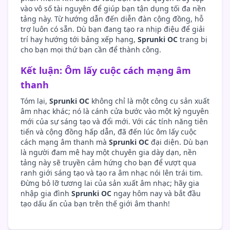
vào vô số tài nguyên để giúp bạn tận dụng tối đa nền
tảng này. Từ hướng dẫn đến diễn đàn cộng đồng, hỗ
trợ luôn có sẵn. Dù bạn đang tạo ra nhịp điệu để giải
trí hay hướng tới bảng xếp hạng,
Sprunki OC
trang bị
cho bạn mọi thứ bạn cần để thành công.
Kết luận: Ôm lấy cuộc cách mạng âm
thanh
Tóm lại,
Sprunki OC
không chỉ là một công cụ sản xuất
âm nhạc khác; nó là cánh cửa bước vào một kỷ nguyên
mới của sự sáng tạo và đổi mới. Với các tính năng tiên
tiến và cộng đồng hấp dẫn, đã đến lúc ôm lấy cuộc
cách mạng âm thanh mà
Sprunki OC
đại diện. Dù bạn
là người đam mê hay một chuyên gia dày dạn, nền
tảng này sẽ truyền cảm hứng cho bạn để vượt qua
ranh giới sáng tạo và tạo ra âm nhạc nói lên trái tim.
Đừng bỏ lỡ tương lai của sản xuất âm nhạc; hãy gia
nhập gia đình
Sprunki OC
ngay hôm nay và bắt đầu
tạo dấu ấn của bạn trên thế giới âm thanh!