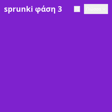
sprunki φάση 3
Γλώσσα