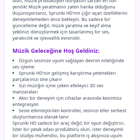
olun, müzik prodüksiyon dünyasını sarsan en son
yenilik! Müzik yaratmanın zaten harika olduğunu
düşünüyorsanız, Sprunki HD'nin çığır açan özelliklerini
deneyimlemeden önce bekleyin. Bu sadece bir
güncelleme değil; müzik yaratma ve keyif alma
şeklinizi dönüştürmek için tasarlanmış bir ses,
yaratıcılık ve işlevsellik evrenidir.
Müzik Geleceğine Hoş Geldiniz:
Özgün sesinize uyum sağlayan devrim niteliğinde
ses işleme
Sprunki HD'nin gelişmiş karıştırma yetenekleri
parçalarınızı öne çıkarır
Sizi müziğin içine çeken etkileyici 3D ses
manzaraları
Akıcı bir deneyim için cihazlar arasında kesintisiz
entegrasyon
Sesle etkinleştirilen kontroller, sesinizi eller serbest
oluşturmanıza olanak tanır
Sprunki HD sadece bir araç değil; bir oyun değiştirici.
İster bir yatak odası prodüktörü olun, ister deneyimli
bir stüdyo mühendisi, bu platform iş akışınıza uyum