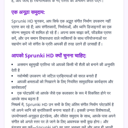
हैं, आप जल्द ही रचनात्मकता के नए रास्तों का अन्वेषण करते पाएंगे।
एक अनूठा समुदाय:
Sprunki HD चुनकर, आप सिर्फ एक अद्भुत संगीत निर्माण उपकरण नहीं
प्राप्त कर रहे हैं; आप संगीतकारों, निर्माताओं, और ध्वनि डिजाइनरों का एक
संपन्न समुदाय भी शामिल हो रहे हैं। अपना काम साझा करें, फीडबैक प्राप्त
करें, और उन समान विचारधारा वाले व्यक्तियों के साथ परियोजनाओं पर
सहयोग करें जो संगीत के प्रति आपकी ही तरह उतने ही उत्साही हैं।
आपको Sprunki HD क्यों चुनना चाहिए:
असमान बहुमुखी प्रतिभा जो आपको किसी भी शैली को बनाने की अनुमति
देती है
नवोन्मेषी उपकरण जो जटिल प्रक्रियाओं को सरल बनाते हैं
आपकी क्षमताओं को निखारने के लिए नियमित सामुदायिक कार्यक्रम और
कार्यशालाएँ
एक प्लेटफ़ॉर्म जो आपके जैसे एक कलाकार के रूप में विकसित होने पर
आपके साथ बढ़ता है
निष्कर्ष में, Sprunki HD उन सभी के लिए अंतिम संगीत निर्माण प्लेटफ़ॉर्म है
जो अपने ध्वनि को क्रांतिकारी बनाना चाहते हैं। इसकी उन्नत विशेषताओं,
उपयोगकर्ता-अनुकूल इंटरफ़ेस, और जीवंत समुदाय के साथ, आपके पास अपने
संगीत को अगले स्तर पर ले जाने के लिए आवश्यक सभी कुछ होगा। और
इंतज़ार मत करें—Sprunki HD का जादू अनुभव करें और आज ही अपनी