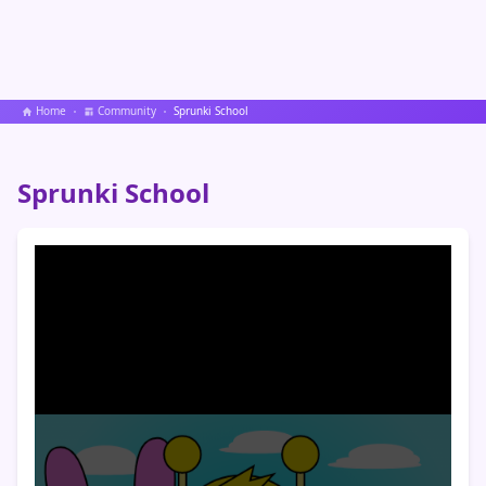
Home
Community
Sprunki School
Sprunki School