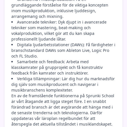
grundläggande förståelse för de viktiga koncepten
inom musikproduktion, inklusive ljuddesign,
arrangemang och mixning.
Avancerade tekniker: Dyk djupt in i avancerade
tekniker som mastering, beat-making och
vokalproduktion, vilket gör att du kan skapa
professionellt ljudande låtar.
Digitala ljudarbetsstationer (DAWs): Få färdigheter i
branschstandard DAWs som Ableton Live, Logic Pro
och FL Studio.
Samarbete och feedback: Arbeta med
klasskamrater på grupprojekt och få konstruktiv
feedback från kamrater och instruktörer.
Verkliga tillämpningar: Lär dig hur du marknadsför
dig själv som musikproducent och navigerar i
musikbranschens komplexiteter.
En av de framstående funktionerna på Sprunki School
är vårt åtagande att ligga steget före. I en snabbt
förändrad bransch är det avgörande att hänga med i
de senaste trenderna och teknologierna. Därför
uppdateras vår läroplan regelbundet för att
återspegla det aktuella tillståndet i musiklandskapet.