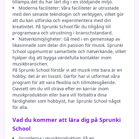
tillämpa det du har lärt dig i en stödjande miljö.
Moderna faciliteter: Våra faciliteter är utrustade
med den senaste teknologin och verktygen, vilket gör
att du kan utforska och experimentera med din
kreativitet. På Sprunki School får du tillgång till
programvara och utrustning i branschstandard.
Nätverksmöjligheter: Gå med i en gemenskap av
likasinnade som delar din passion för musik. Sprunki
School uppmuntrar samarbete och nätverkande, vilket
hjälper dig att bygga värdefulla kontakter inom
musikbranschen.
På Sprunki School förstår vi att musik inte bara är en
hobby; det är en livsstil. Därför har vi utformat våra
program för att vara flexibla och tillmötesgående.
Oavsett om du vill sträva efter en karriär inom
musikproduktion eller bara vill förbättra dina
färdigheter som hobbyist, har Sprunki School något
för alla.
Vad du kommer att lära dig på Sprunki
School
Grunderna i musikproduktion: Få en