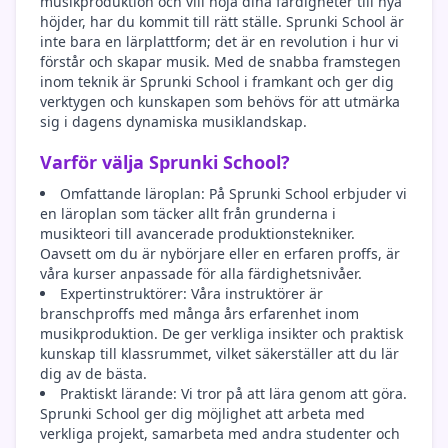
musikproduktion och vill höja dina färdigheter till nya
höjder, har du kommit till rätt ställe. Sprunki School är
inte bara en lärplattform; det är en revolution i hur vi
förstår och skapar musik. Med de snabba framstegen
inom teknik är Sprunki School i framkant och ger dig
verktygen och kunskapen som behövs för att utmärka
sig i dagens dynamiska musiklandskap.
Varför välja Sprunki School?
Omfattande läroplan: På Sprunki School erbjuder vi
en läroplan som täcker allt från grunderna i
musikteori till avancerade produktionstekniker.
Oavsett om du är nybörjare eller en erfaren proffs, är
våra kurser anpassade för alla färdighetsnivåer.
Expertinstruktörer: Våra instruktörer är
branschproffs med många års erfarenhet inom
musikproduktion. De ger verkliga insikter och praktisk
kunskap till klassrummet, vilket säkerställer att du lär
dig av de bästa.
Praktiskt lärande: Vi tror på att lära genom att göra.
Sprunki School ger dig möjlighet att arbeta med
verkliga projekt, samarbeta med andra studenter och