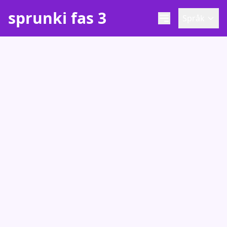
sprunki fas 3
Språk