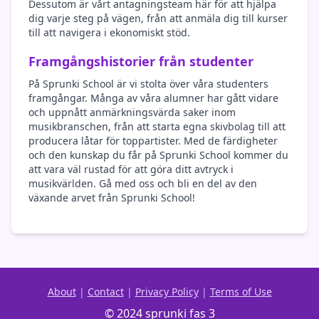
Dessutom är vårt antagningsteam här för att hjälpa
dig varje steg på vägen, från att anmäla dig till kurser
till att navigera i ekonomiskt stöd.
Framgångshistorier från studenter
På Sprunki School är vi stolta över våra studenters
framgångar. Många av våra alumner har gått vidare
och uppnått anmärkningsvärda saker inom
musikbranschen, från att starta egna skivbolag till att
producera låtar för toppartister. Med de färdigheter
och den kunskap du får på Sprunki School kommer du
att vara väl rustad för att göra ditt avtryck i
musikvärlden. Gå med oss och bli en del av den
växande arvet från Sprunki School!
About
|
Contact
|
Privacy Policy
|
Terms of Use
© 2024 sprunki fas 3