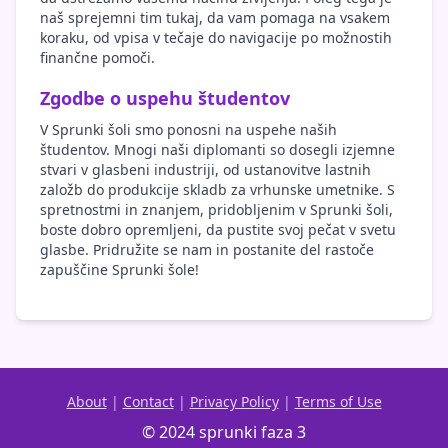
naš sprejemni tim tukaj, da vam pomaga na vsakem
koraku, od vpisa v tečaje do navigacije po možnostih
finančne pomoči.
Zgodbe o uspehu študentov
V Sprunki šoli smo ponosni na uspehe naših
študentov. Mnogi naši diplomanti so dosegli izjemne
stvari v glasbeni industriji, od ustanovitve lastnih
založb do produkcije skladb za vrhunske umetnike. S
spretnostmi in znanjem, pridobljenim v Sprunki šoli,
boste dobro opremljeni, da pustite svoj pečat v svetu
glasbe. Pridružite se nam in postanite del rastoče
zapuščine Sprunki šole!
About
|
Contact
|
Privacy Policy
|
Terms of Use
© 2024 sprunki faza 3