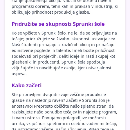
stanje glasbenega okolja. Naučili se boste o novem
programski opremi, tehnikah in praksah v industriji, ki
oblikujejo prihodnost produkcije glasbe.
Pridružite se skupnosti Sprunki šole
Ko se vpišete v Sprunki šolo, ne le, da se prijavljate na
tečaje; pridružujete se živahni skupnosti ustvarjalcev.
Naši študenti prihajajo iz različnih okolij in prinašajo
edinstvene poglede in talente. Imeli boste priložnost
sodelovati pri projektih, deliti ideje in rasti skupaj kot
glasbeniki in producenti. Sprunki šola spodbuja
vključujoče in navdihujoče okolje, kjer ustvarjalnost
uspeva.
Kako začeti
Ste pripravljeni dvigniti svoje veščine produkcije
glasbe na naslednjo raven? Začeti v Sprunki šoli je
enostavno! Preprosto obiščite našo spletno stran, da
raziskujete našo ponudbo tečajev in najdete program,
ki vam ustreza. Ponujamo prilagodljive možnosti
urnika, vključno s spletnimi in osebno vodenimi tečaji,
da ustrezamo vašemu načinu življenja. Poleg tega je