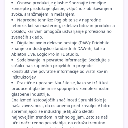
Osnove produkcije glasbe: Spoznajte temeljne
koncepte produkcije glasbe, vključno z oblikovanjem
zvoka, aranžmajem in mešanjem.
Napredne tehnike: Poglobite se v napredne
tehnike, kot so mastering, izdelava bitov in produkcija
vokalov, kar vam omogoča ustvarjanje profesionalno
zvenečih skladb.
Digitalne avdio delovne postaje (DAW): Pridobite
znanje o industrijsko standardnih DAW-ih, kot so
Ableton Live, Logic Pro in FL Studio.
Sodelovanje in povratne informacije: Sodelujte s
sošolci na skupinskih projektih in prejmite
konstruktivne povratne informacije od vrstnikov in
inštruktorjev.
Praktične uporabe: Naučite se, kako se tržiti kot
producent glasbe in se spoprijeti s kompleksnostmi
glasbene industrije.
Ena izmed izstopajočih značilnosti Sprunki šole je
naša zavezanost, da ostanemo pred krivuljo. V hitro
spreminjajoči se industriji je ključno slediti
najnovejšim trendom in tehnologijam. Zato se naš
učni načrt redno posodablja, da odraža trenutno