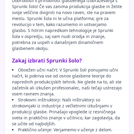
Dobrodošli v prihodnost glasbenega izobraževanja s
Sprunki šolo! Če vas zanima produkcija glasbe in želite
svoje veščine dvigniti na novo raven, ste na pravem
mestu. Sprunki šola ni le učna platforma; gre za
revolucijo v tem, kako razumemo in ustvarjamo
glasbo. S hitrim napredkom tehnologije je Sprunki
šola v ospredju, saj vam nudi orodja in znanje,
potrebna za uspeh v današnjem dinamičnem
glasbenem okolju.
Zakaj izbrati Sprunki šolo?
Obsežen učni načrt: V Sprunki šoli ponujamo učni
načrt, ki pokriva vse od osnov glasbene teorije do
naprednih produkcijskih tehnik. Ne glede na to, ali ste
začetnik ali izkušen profesionalec, naši tečaji ustrezajo
vsem ravnem znanja.
Strokovni inštruktorji: Naši inštruktorji so
strokovnjaki iz industrije z večletnimi izkušnjami v
produkciji glasbe. Prinašajo vpoglede iz resničnega
sveta in praktično znanje v učilnico, kar zagotavlja, da
se učite od najboljših.
Praktično učenje: Verjamemo v učenje z delom.