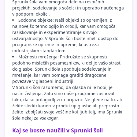
Sprunki šola vam omogoča delo na resničnih
projektih, sodelovanje s sošolci in uporabo naučenega
v podporni okolici.
Sodobne objekte: Naši objekti so opremljeni z
najnovejšo tehnologijo in orodji, kar vam omogoča
raziskovanje in eksperimentiranje s svojo
ustvarjalnostjo. V Sprunki šoli boste imeli dostop do
programske opreme in opreme, ki ustreza
industrijskim standardom.
Možnosti mreženja: Pridružite se skupnosti
podobno mislečih posameznikov, ki delijo vašo strast
do glasbe. Sprunki šola spodbuja sodelovanje in
mreženje, kar vam pomaga graditi dragocene
povezave v glasbeni industriji.
V Sprunki šoli razumemo, da glasba ni le hobi; je
način življenja. Zato smo naše programe zasnovali
tako, da so prilagodljivi in prijazni. Ne glede na to, ali
želite slediti karieri v produkciji glasbe ali preprosto
želite izboljšati svoje veščine kot ljubitelj, ima Sprunki
šola nekaj za vsakogar.
Kaj se boste naučili v Sprunki šoli