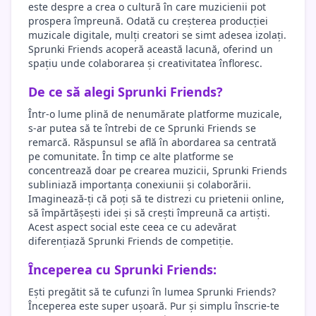
este despre a crea o cultură în care muzicienii pot
prospera împreună. Odată cu creșterea producției
muzicale digitale, mulți creatori se simt adesea izolați.
Sprunki Friends acoperă această lacună, oferind un
spațiu unde colaborarea și creativitatea înfloresc.
De ce să alegi Sprunki Friends?
Într-o lume plină de nenumărate platforme muzicale,
s-ar putea să te întrebi de ce Sprunki Friends se
remarcă. Răspunsul se află în abordarea sa centrată
pe comunitate. În timp ce alte platforme se
concentrează doar pe crearea muzicii, Sprunki Friends
subliniază importanța conexiunii și colaborării.
Imaginează-ți că poți să te distrezi cu prietenii online,
să împărtășești idei și să crești împreună ca artiști.
Acest aspect social este ceea ce cu adevărat
diferențiază Sprunki Friends de competiție.
Începerea cu Sprunki Friends:
Ești pregătit să te cufunzi în lumea Sprunki Friends?
Începerea este super ușoară. Pur și simplu înscrie-te