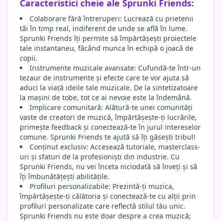
Caracteristici cheie ale Sprunki Friends:
Colaborare fără întreruperi: Lucrează cu prietenii
tăi în timp real, indiferent de unde se află în lume.
Sprunki Friends îți permite să împărtășești proiectele
tale instantaneu, făcând munca în echipă o joacă de
copii.
Instrumente muzicale avansate: Cufundă-te într-un
tezaur de instrumente și efecte care te vor ajuta să
aduci la viață ideile tale muzicale. De la sintetizatoare
la mașini de tobe, tot ce ai nevoie este la îndemână.
Implicare comunitară: Alătură-te unei comunități
vaste de creatori de muzică, împărtășește-ți lucrările,
primește feedback și conectează-te în jurul intereselor
comune. Sprunki Friends te ajută să îți găsești tribul!
Conținut exclusiv: Accesează tutoriale, masterclass-
uri și sfaturi de la profesioniști din industrie. Cu
Sprunki Friends, nu vei înceta niciodată să înveți și să
îți îmbunătățești abilitățile.
Profiluri personalizabile: Prezintă-ți muzica,
împărtășește-ți călătoria și conectează-te cu alții prin
profiluri personalizate care reflectă stilul tău unic.
Sprunki Friends nu este doar despre a crea muzică;