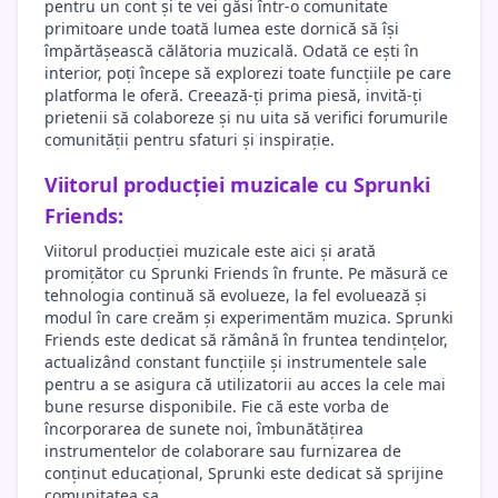
pentru un cont și te vei găsi într-o comunitate
primitoare unde toată lumea este dornică să își
împărtășească călătoria muzicală. Odată ce ești în
interior, poți începe să explorezi toate funcțiile pe care
platforma le oferă. Creează-ți prima piesă, invită-ți
prietenii să colaboreze și nu uita să verifici forumurile
comunității pentru sfaturi și inspirație.
Viitorul producției muzicale cu Sprunki
Friends:
Viitorul producției muzicale este aici și arată
promițător cu Sprunki Friends în frunte. Pe măsură ce
tehnologia continuă să evolueze, la fel evoluează și
modul în care creăm și experimentăm muzica. Sprunki
Friends este dedicat să rămână în fruntea tendințelor,
actualizând constant funcțiile și instrumentele sale
pentru a se asigura că utilizatorii au acces la cele mai
bune resurse disponibile. Fie că este vorba de
încorporarea de sunete noi, îmbunătățirea
instrumentelor de colaborare sau furnizarea de
conținut educațional, Sprunki este dedicat să sprijine
comunitatea sa.