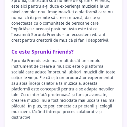
Sprunki, cunoscută sub numele de Sprunki Friends,
este aici pentru a-ți duce experiența muzicală la un
nivel complet nou! Imaginează-ți o platformă care nu
numai că îți permite să creezi muzică, dar te și
conectează cu o comunitate de persoane care
împărtășesc aceeași pasiune. Asta este tot ce
înseamnă Sprunki Friends – un ecosistem vibrant
creat pentru creatorii de muzică și fanii deopotrivă.
Ce este Sprunki Friends?
Sprunki Friends este mai mult decât un simplu
instrument de creare a muzicii; este o platformă
socială care aduce împreună iubitorii muzicii din toate
colțurile vieții. Fie că ești un producător experimentat
sau abia începi călătoria ta muzicală, această
platformă este concepută pentru a se adapta nevoilor
tale. Cu o interfață prietenoasă și funcții avansate,
crearea muzicii nu a fost niciodată mai ușoară sau mai
plăcută. În plus, te poți conecta cu prietenii și colegii
muzicieni, făcând întregul proces colaborativ și
distractiv!