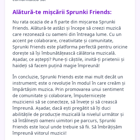
Alătură-te mișcării Sprunki Friends:
Nu rata ocazia de a fi parte din mișcarea Sprunki
Friends. Alătură-te astăzi și începe să creezi muzică
care rezonează cu oameni din întreaga lume. Cu un
accent pe colaborare, creativitate și comunitate,
Sprunki Friends este platforma perfectă pentru oricine
dorește să își îmbunătățească călătoria muzicală.
Așadar, ce aștepți? Pune-ți căștile, invită-ți prietenii și
haideți să facem puțină magie împreună!
În concluzie, Sprunki Friends este mai mult decât un
instrument; este o revoluție în modul în care creăm și
împărtășim muzica. Prin promovarea unui sentiment
de comunitate și colaborare, împuternicește
muzicienii să se conecteze, să învețe și să crească
împreună. Așadar, dacă ești pregătit să îți duci
abilitățile de producție muzicală la nivelul următor și
să întâlnești oameni uimitori pe parcurs, Sprunki
Friends este locul unde trebuie să fii. Să îmbrățișăm
împreună viitorul muzicii!