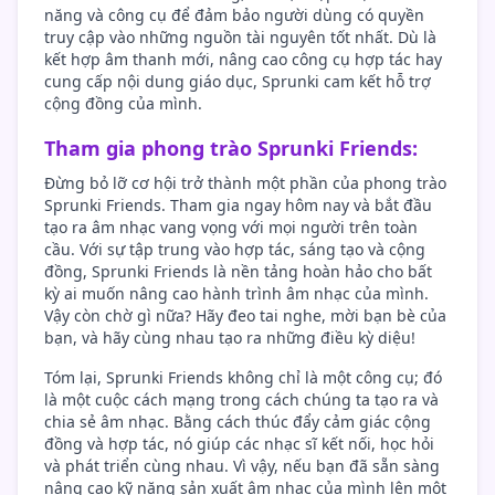
năng và công cụ để đảm bảo người dùng có quyền
truy cập vào những nguồn tài nguyên tốt nhất. Dù là
kết hợp âm thanh mới, nâng cao công cụ hợp tác hay
cung cấp nội dung giáo dục, Sprunki cam kết hỗ trợ
cộng đồng của mình.
Tham gia phong trào Sprunki Friends:
Đừng bỏ lỡ cơ hội trở thành một phần của phong trào
Sprunki Friends. Tham gia ngay hôm nay và bắt đầu
tạo ra âm nhạc vang vọng với mọi người trên toàn
cầu. Với sự tập trung vào hợp tác, sáng tạo và cộng
đồng, Sprunki Friends là nền tảng hoàn hảo cho bất
kỳ ai muốn nâng cao hành trình âm nhạc của mình.
Vậy còn chờ gì nữa? Hãy đeo tai nghe, mời bạn bè của
bạn, và hãy cùng nhau tạo ra những điều kỳ diệu!
Tóm lại, Sprunki Friends không chỉ là một công cụ; đó
là một cuộc cách mạng trong cách chúng ta tạo ra và
chia sẻ âm nhạc. Bằng cách thúc đẩy cảm giác cộng
đồng và hợp tác, nó giúp các nhạc sĩ kết nối, học hỏi
và phát triển cùng nhau. Vì vậy, nếu bạn đã sẵn sàng
nâng cao kỹ năng sản xuất âm nhạc của mình lên một