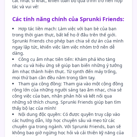
các nhạc sĩ khác, khiến toàn bộ quá trình trở nên hợp
tác và vui vẻ!
Các tính năng chính của Sprunki Friends:
Hợp tác liền mạch: Làm việc với bạn bè của bạn
trong thời gian thực, bất kể họ ở đâu trên thế giới.
Sprunki Friends cho phép bạn chia sẻ dự án của mình
ngay lập tức, khiến việc làm việc nhóm trở nên dễ
dàng.
Công cụ âm nhạc tiên tiến: Khám phá kho tàng
nhạc cụ và hiệu ứng sẽ giúp bạn biến những ý tưởng
âm nhạc thành hiện thực. Từ synth đến máy trống,
mọi thứ bạn cần đều nằm trong tầm tay.
Tham gia cộng đồng: Tham gia vào một cộng đồng
rộng lớn của những người sáng tạo âm nhạc, chia sẻ
công việc của bạn, nhận phản hồi và kết nối qua
những sở thích chung. Sprunki Friends giúp bạn tìm
thấy bộ lạc của mình!
Nội dung độc quyền: Có được quyền truy cập vào
các hướng dẫn, lớp học chuyên sâu và mẹo từ các
chuyên gia trong ngành. Với Sprunki Friends, bạn sẽ
không bao giờ ngừng học hỏi và cải thiện kỹ năng của