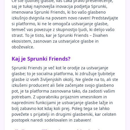
Če ste ljubitelj glasbe, vas čaka pravo presenečenje,
saj je tukaj najnovejša inovacija podjetja Sprunki,
imenovana Sprunki Friends, ki bo vašo glasbeno
izkušnjo dvignila na povsem novo raven! Predstavljajte
si platformo, ki ne le omogoča ustvarjanje glasbe,
temveč vas povezuje z skupnostjo ljudi, ki delijo vašo
strast. To je tisto, kar je Sprunki Friends – živahen
ekosistem, zasnovan za ustvarjalce glasbe in
oboževalce.
Kaj je Sprunki Friends?
Sprunki Friends je več kot le orodje za ustvarjanje
glasbe; to je socialna platforma, ki združuje ljubitelje
glasbe iz vseh življenjskih okolij. Ne glede na to, ali ste
izkušeni producent ali šele začenjate svojo glasbeno
pot, je ta platforma zasnovana tako, da zadosti vašim
potrebam. Z uporabniku prijaznim vmesnikom in
naprednimi funkcijami je ustvarjanje glasbe lažje in
bolj zabavno kot kdaj koli prej. Poleg tega se lahko
povežete s prijatelji in drugimi glasbeniki, kar celoten
postopek naredi sodelovalen in zabaven!