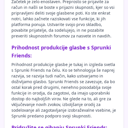
Začetek je zelo enostaven. Preprosto se prijavite za
račun in našli se boste v prijazni skupnosti, kjer so vsi
pripravljeni deliti svoje glasbene poti. Ko ste enkrat
notri, lahko začnete raziskovati vse funkcije, ki jih
platforma ponuja. Ustvarite svojo prvo skladbo,
povabite prijatelje, da sodelujejo, in ne pozabite
preveriti skupnostnih forumov za nasvete in navdih.
Prihodnost produkcije glasbe s Sprunki
Friends:
Prihodnost produkcije glasbe je tukaj in izgleda svetla
s Sprunki Friends na čelu. Ko se tehnologija še naprej
razvija, se razvija tudi način, kako ustvarjamo in
doživljamo glasbo. Sprunki Friends se zavezuje, da bo
ostal korak pred drugimi, nenehno posodablja svoje
funkcije in orodja, da zagotovi, da imajo uporabniki
dostop do najboljših virov. Ne glede na to, ali gre za
vključevanje novih zvokov, izboljšanje orodij za
sodelovanje ali zagotavljanje izobraževalne vsebine, je
Sprunki predano podporo svoji skupnosti.
Pridružite se gibanju Sprunki Friends: