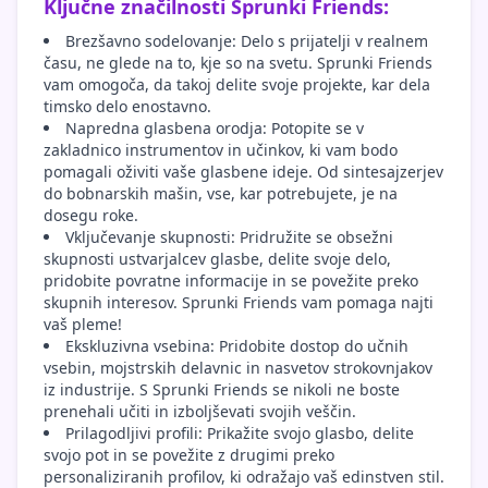
Ključne značilnosti Sprunki Friends:
Brezšavno sodelovanje: Delo s prijatelji v realnem
času, ne glede na to, kje so na svetu. Sprunki Friends
vam omogoča, da takoj delite svoje projekte, kar dela
timsko delo enostavno.
Napredna glasbena orodja: Potopite se v
zakladnico instrumentov in učinkov, ki vam bodo
pomagali oživiti vaše glasbene ideje. Od sintesajzerjev
do bobnarskih mašin, vse, kar potrebujete, je na
dosegu roke.
Vključevanje skupnosti: Pridružite se obsežni
skupnosti ustvarjalcev glasbe, delite svoje delo,
pridobite povratne informacije in se povežite preko
skupnih interesov. Sprunki Friends vam pomaga najti
vaš pleme!
Ekskluzivna vsebina: Pridobite dostop do učnih
vsebin, mojstrskih delavnic in nasvetov strokovnjakov
iz industrije. S Sprunki Friends se nikoli ne boste
prenehali učiti in izboljševati svojih veščin.
Prilagodljivi profili: Prikažite svojo glasbo, delite
svojo pot in se povežite z drugimi preko
personaliziranih profilov, ki odražajo vaš edinstven stil.