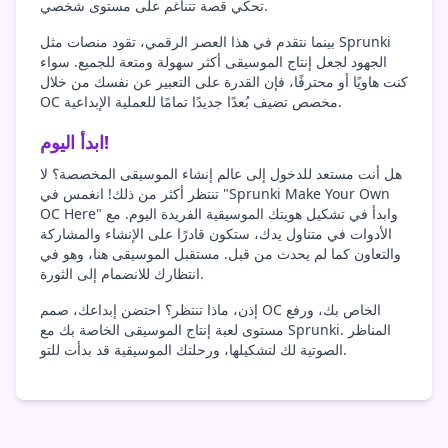
تحكي قصة تتناغم على مستوى شخصي.
بينما نتقدم في هذا العصر الرقمي، تقود منصات مثل Sprunki
الجهود لجعل إنتاج الموسيقى أكثر سهولة ومتعة للجميع. سواء
كنت هاويًا أو محترفًا، فإن القدرة على التعبير عن نفسك من خلال
OC مخصص تضيف بُعدًا جديدًا تمامًا للعملية الإبداعية.
ابدأ اليوم!
هل أنت مستعد للدخول إلى عالم إنشاء الموسيقى المخصصة؟ لا
تنتظر أكثر من ذلك! انغمس في "Sprunki Make Your Own
OC Here" وابدأ في تشكيل هويتك الموسيقية الفريدة اليوم. مع
الأدوات في متناول يدك، ستكون قادرًا على الإنشاء والمشاركة
والتعاون كما لم يحدث من قبل. مستقبل الموسيقى هنا، وهو في
انتظارك للانضمام إلى الثورة.
إذن، ماذا تنتظر؟ احتضن إبداعك، صمم OC الخاص بك، ورفع
مستوى لعبة إنتاج الموسيقى الخاصة بك مع Sprunki. المناظر
الصوتية لك لتشكيلها، ورحلتك الموسيقية قد بدأت للتو.