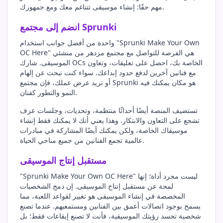
مهم حقًا: إنشاء موسيقى تتناغم معك ومع جمهورك.
انضم إلى مجتمع Sprunki
واحدة من أفضل جوانب استخدام "Sprunki Make Your Own
OC Here" هي الفرصة للتواصل مع مجتمع مزدهر من منشئي
الموسيقى. شارك OCs الخاصة بك، احصل على تعليقات، وتعاون
مع فنانين آخرين لدفع حدود إبداعك. سواء كنت تبحث عن إلهام
أو تريد عرض عملك، فإن مجتمع Sprunki هو مكان يمكنك فيه
النمو والتطور كفنان.
تستضيف المنصة أيضًا أحداثًا منتظمة، وتحديات، وجلسات عزف
تشجع على التعاون والابتكار. وهذا يعني أنك لا يمكنك فقط إنشاء
موسيقاك الخاصة، ولكن يمكنك أيضًا المشاركة في مبادرات
عالمية تجمع الفنانين من جميع مناحي الحياة.
مستقبل إنتاج الموسيقى
"Sprunki Make Your Own OC Here" ليست مجرد أداة؛ إنها
لمحة عن مستقبل إنتاج الموسيقى. إن دمج الشخصيات
المخصصة في إنشاء الموسيقى هو تغيير لقواعد اللعبة، مما
يسمح بوجود اتصالات أعمق بين الفنانين ومستمعيهم. عندما تصنع
شخصية تجسد رؤيتك الموسيقية، فأنت لا تصنع إيقاعات فقط؛ بل