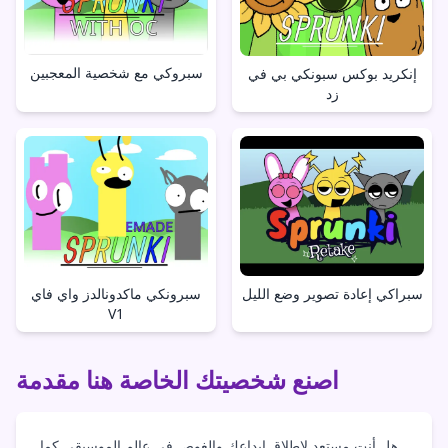
سبروكي مع شخصية المعجبين
إنكريد بوكس سبونكي بي في
زد
سبراكي إعادة تصوير وضع الليل
سبرونكي ماكدونالدز واي فاي
V1
اصنع شخصيتك الخاصة هنا مقدمة
هل أنت مستعد لإطلاق إبداعك والغوص في عالم الموسيقى كما