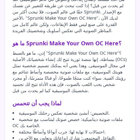
لم يحدث من قبل؟ إذا كنت تبحث عن طريقة للتعبير عن نفسك
حقًا في عالم الصوت، فلا تبحث أكثر من Sprunki. مع الإصدار
الأخير، "Sprunki Make Your Own OC Here"، لديك الآن
القدرة على صنع ليس فقط الإيقاعات، ولكن عالم كامل من
المناظر الصوتية التي تعكس أسلوبك وشخصيتك الفريدة.
ما هو Sprunki Make Your Own OC Here؟
إذن، ما هو بالضبط "Sprunki Make Your Own OC Here"؟
ببساطة، إنها منصة ثورية تتيح لك إنشاء شخصياتك الأصلية (OCs)
في مجال الموسيقى. وهذا يعني أنه يمكنك تصميم شخصية تمثل
هويتك الموسيقية، مع ملفات صوتية مخصصة وأنماط تتناغم مع
رؤيتك الفنية. سواء كنت منتجًا طموحًا، أو فنانًا متمرسًا، أو مجرد
شخص يحب اللعب بالصوت، فإن هذه الأداة تتيح لك تجسيد
شخصيتك الموسيقية كما لم يحدث من قبل.
لماذا يجب أن تتحمس
التخصيص: أنشئ شخصية تعكس رحلتك الموسيقية.
ملفات صوتية ديناميكية: خصص صوتك ليتناسب مع شخصية
OC الخاصة بك.
احتمالات لا نهاية لها: جرب أنواعًا وأنماطًا مختلفة.
التفاعل المجتمعي: شارك إبداعاتك وتعاون مع الآخرين.