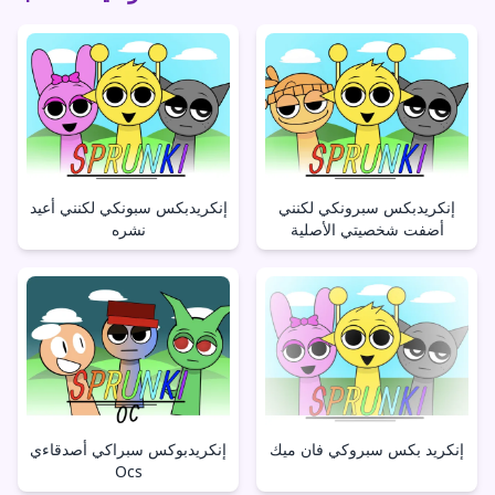
إنكريدبكس سبرونكي لكنني
إنكريدبكس سبونكي لكنني أعيد
أضفت شخصيتي الأصلية
نشره
إنكريد بكس سبروكي فان ميك
إنكريدبوكس سبراكي أصدقاءي
Ocs