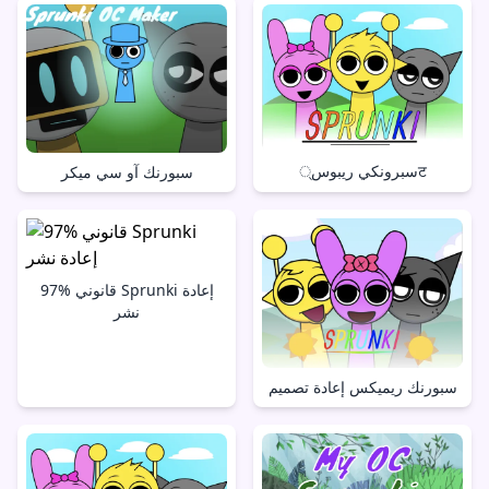
سبرونكي ريبوس्ट
سبورنك آو سي ميكر
97% قانوني Sprunki إعادة
نشر
سبورنك ريميكس إعادة تصميم