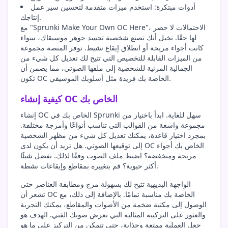
أدوات مبتكرة: استخدم ميزات متقدمة لتحسين سير عمل
إنتاجك.
مع "Sprunki Make Your Own OC Here"، الاحتمالات لا حصر
لها حقًا. تخيل أنك تصنع شخصية تجسد جوهر موسيقاك، سواء
كانت أجواء مريحة أو انطلاق إيقاع نشيط. توفر المنصة مجموعة
من الميزات القابلة للتخصيص التي تتيح لك تعديل كل شيء من
الجمالية المرئية للشخصية إلى ملفها الصوتي، مما يضمن أن
تكون OC الخاصة بك فريدة مثل أسلوبك الموسيقي.
كيفية إنشاء OC الخاص بك
إنشاء OC الخاص بك في Sprunki سهل للغاية. ابدأ باختيار من
مجموعة واسعة من القوالب التي تناسب أنواعًا وأمزجة مختلفة.
بمجرد اختيار قاعدة، يمكنك تعديل كل شيء من مظهر الشخصية
إلى توقيعها الصوتي. هل تريد أن يكون لدى OC الخاص بك أجواء
مريحة ومنخفضة؟ اضبط ملف الصوت وفقًا لذلك. تفضل شيئًا
أكثر حيوية؟ قم بتغييره بمقاطع وإيقاعات نشطة.
الواجهة البديهية تتيح لك بسهولة مزج ومطابقة العناصر حتى
تشعر أن OC الخاصة بك مناسبة تمامًا. بالإضافة إلى ذلك، مع
الوصول إلى مكتبة ضخمة من الأصوات والمقاطع، يمكنك التجربة
والعثور على التركيبة المثالية التي تعرض صوتك الفني. الهدف هو
جعل العملية ممتعة وجذابة، حتى تتمكن من التركيز على ما هو