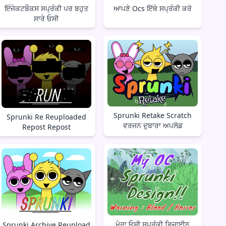
ਇੰਜੇਕਟਬੌਕਸ ਸਪ੍ਰੰਕੀ ਪਰ ਬਹੁਤ
ਆਪਣੇ Ocs ਇੱਥੇ ਸਪ੍ਰੰਕੀ ਕਰੋ
ਸਾਰੇ ਓਸੀ
Sprunki Retake Scratch
Sprunki Re Reuploaded
ਵਰਜਨ ਦੁਬਾਰਾ ਅਪਲੋਡ
Repost Repost
ਮੇਰਾ ਓਸੀ ਸਪ੍ਰੰਕੀ ਡਿਜ਼ਾਈਨ
Sprunki Archive Reupload