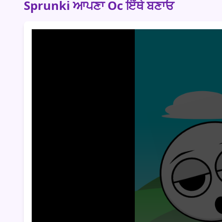
Sprunki ਆਪਣਾ Oc ਇੱਥੇ ਬਣਾਓ