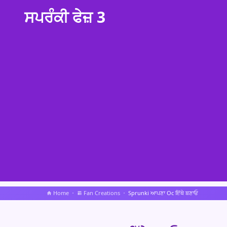
ਸਪਰੰਕੀ ਫੇਜ਼ 3
Home
Fan Creations
Sprunki ਆਪਣਾ Oc ਇੱਥੇ ਬਣਾਓ