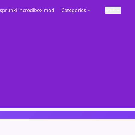
sprunki incredibox mod
Categories ▾
ਭਾਸ਼ਾ