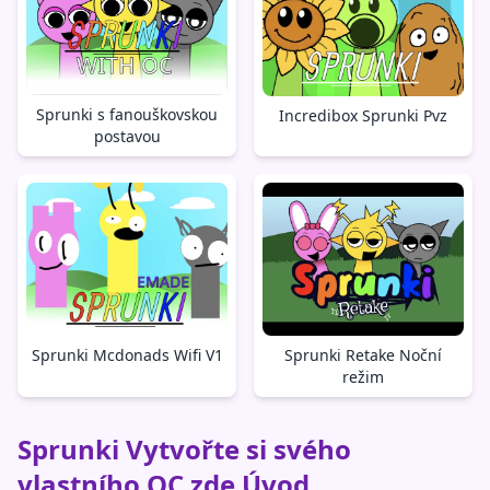
Sprunki s fanouškovskou
Incredibox Sprunki Pvz
postavou
Sprunki Mcdonads Wifi V1
Sprunki Retake Noční
režim
Sprunki Vytvořte si svého
vlastního OC zde Úvod