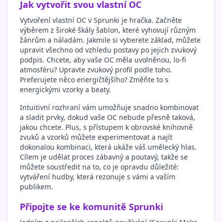
Jak vytvořit svou vlastní OC
Vytvoření vlastní OC v Sprunki je hračka. Začněte
výběrem z široké škály šablon, které vyhovují různým
žánrům a náladám. Jakmile si vyberete základ, můžete
upravit všechno od vzhledu postavy po jejich zvukový
podpis. Chcete, aby vaše OC měla uvolněnou, lo-fi
atmosféru? Upravte zvukový profil podle toho.
Preferujete něco energičtějšího? Změňte to s
energickými vzorky a beaty.
Intuitivní rozhraní vám umožňuje snadno kombinovat
a sladit prvky, dokud vaše OC nebude přesně taková,
jakou chcete. Plus, s přístupem k obrovské knihovně
zvuků a vzorků můžete experimentovat a najít
dokonalou kombinaci, která ukáže váš umělecký hlas.
Cílem je udělat proces zábavný a poutavý, takže se
můžete soustředit na to, co je opravdu důležité:
vytváření hudby, která rezonuje s vámi a vaším
publikem.
Připojte se ke komunitě Sprunki