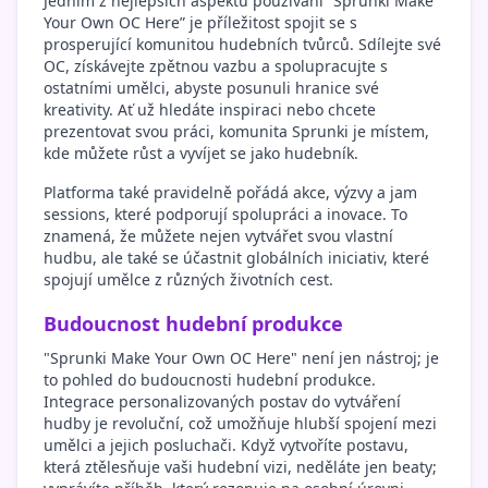
Jedním z nejlepších aspektů používání “Sprunki Make
Your Own OC Here” je příležitost spojit se s
prosperující komunitou hudebních tvůrců. Sdílejte své
OC, získávejte zpětnou vazbu a spolupracujte s
ostatními umělci, abyste posunuli hranice své
kreativity. Ať už hledáte inspiraci nebo chcete
prezentovat svou práci, komunita Sprunki je místem,
kde můžete růst a vyvíjet se jako hudebník.
Platforma také pravidelně pořádá akce, výzvy a jam
sessions, které podporují spolupráci a inovace. To
znamená, že můžete nejen vytvářet svou vlastní
hudbu, ale také se účastnit globálních iniciativ, které
spojují umělce z různých životních cest.
Budoucnost hudební produkce
"Sprunki Make Your Own OC Here" není jen nástroj; je
to pohled do budoucnosti hudební produkce.
Integrace personalizovaných postav do vytváření
hudby je revoluční, což umožňuje hlubší spojení mezi
umělci a jejich posluchači. Když vytvoříte postavu,
která ztělesňuje vaši hudební vizi, neděláte jen beaty;