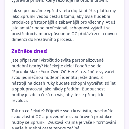
vyprávíte příběh, který rezonuje na osobní úrovni.
Jak se posouváme vpřed v této digitální éře, platformy
jako Sprunki vedou cestu k tomu, aby byla hudební
produkce přístupnější a zábavnější pro všechny. Ať už
jste amatér nebo profesionál, schopnost vyjádřit se
prostřednictvím přizpůsobené OC přidává zcela novou
dimenzi do kreativního procesu.
Začněte dnes!
Jste připraveni vkročit do světa personalizované
hudební tvorby? Nečekejte déle! Ponořte se do
"Sprunki Make Your Own OC Here" a začněte vytvářet
svou jedinečnou hudební identitu ještě dnes. S
nástroji na dosah ruky budete schopni vytvářet, sdílet
a spolupracovat jako nikdy předtím. Budoucnost
hudby je zde a čeká na vás, abyste se připojili k
revoluci.
Tak na co čekáte? Přijměte svou kreativitu, navrhněte
svou vlastní OC a pozvedněte svou úroveň produkce
hudby se Sprunki. Zvuková krajina je vaše k formování
a vaše hudební cesta teprve začíná.