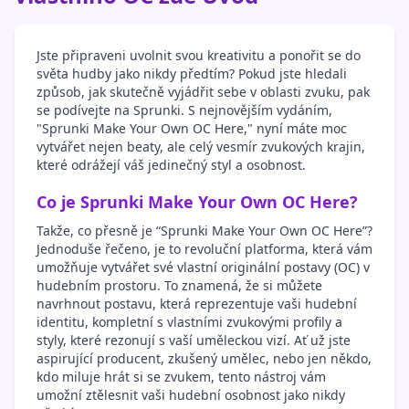
Jste připraveni uvolnit svou kreativitu a ponořit se do
světa hudby jako nikdy předtím? Pokud jste hledali
způsob, jak skutečně vyjádřit sebe v oblasti zvuku, pak
se podívejte na Sprunki. S nejnovějším vydáním,
"Sprunki Make Your Own OC Here," nyní máte moc
vytvářet nejen beaty, ale celý vesmír zvukových krajin,
které odrážejí váš jedinečný styl a osobnost.
Co je Sprunki Make Your Own OC Here?
Takže, co přesně je “Sprunki Make Your Own OC Here”?
Jednoduše řečeno, je to revoluční platforma, která vám
umožňuje vytvářet své vlastní originální postavy (OC) v
hudebním prostoru. To znamená, že si můžete
navrhnout postavu, která reprezentuje vaši hudební
identitu, kompletní s vlastními zvukovými profily a
styly, které rezonují s vaší uměleckou vizí. Ať už jste
aspirující producent, zkušený umělec, nebo jen někdo,
kdo miluje hrát si se zvukem, tento nástroj vám
umožní ztělesnit vaši hudební osobnost jako nikdy