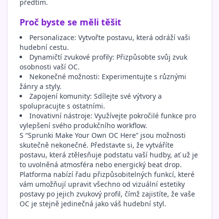
předtím.
Proč byste se měli těšit
Personalizace: Vytvořte postavu, která odráží vaši
hudební cestu.
Dynamičtí zvukové profily: Přizpůsobte svůj zvuk
osobnosti vaší OC.
Nekonečné možnosti: Experimentujte s různými
žánry a styly.
Zapojení komunity: Sdílejte své výtvory a
spolupracujte s ostatními.
Inovativní nástroje: Využívejte pokročilé funkce pro
vylepšení svého produkčního workflow.
S “Sprunki Make Your Own OC Here” jsou možnosti
skutečně nekonečné. Představte si, že vytváříte
postavu, která ztělesňuje podstatu vaší hudby, ať už je
to uvolněná atmosféra nebo energický beat drop.
Platforma nabízí řadu přizpůsobitelných funkcí, které
vám umožňují upravit všechno od vizuální estetiky
postavy po jejich zvukový profil, čímž zajistíte, že vaše
OC je stejně jedinečná jako váš hudební styl.