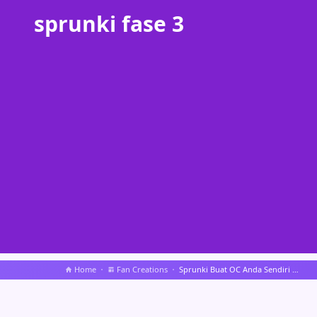
sprunki fase 3
Home
Fan Creations
Sprunki Buat OC Anda Sendiri Di Sini