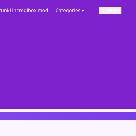
runki incredibox mod
Categories ▾
Bahasa