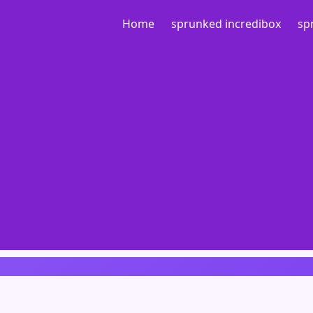
Home
sprunked incredibox
sp