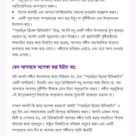
প্রতিযোগিতায় অংশগ্রহণ করুন।
বিশেষ সামগ্রী এবং আসন্ন বৈশিষ্ট্যগুলির পেছনের দৃশ্যগুলি অ্যাক্সেস করুন।
একটি প্রাণবন্ত সম্প্রদায়ের অংশ হয়ে উঠুন যা সৃষ্টিশীলতা এবং উদ্ভাবনকে
উদযাপন করে।
"স্প্রাঙ্কি রিমেক রিডিজাইন" নিয়ে, আপনি শুধু একটি সঙ্গীত উৎপাদনের টুল ব্যবহার
করছেন না; আপনি একটি আন্দোলনে যোগ দিচ্ছেন। এই প্ল্যাটফর্মটি সৃষ্টিকারীদের
ক্ষমতায়িত করার জন্য ডিজাইন করা হয়েছে, আপনার সঙ্গীত ধারণাগুলিকে বাস্তবে
রূপান্তর করা সহজ করে তোলে। সঙ্গীতের ভবিষ্যৎ এখানে, এবং এতে অংশ নেওয়ার
সময় এসেছে।
কেন আপনাকে অপেক্ষা করা উচিত নয়:
যদি আপনি সঙ্গীত উৎপাদনের জন্য সিরিয়াস হন, তবে "স্প্রাঙ্কি রিমেক রিডিজাইন"
একটি অপরিহার্য। উন্নতি এবং নতুন বৈশিষ্ট্যগুলি শুধু আপনার সময় বাঁচাবে না, বরং
আপনাকে আপনার সৃষ্টিশীল সীমাকে ঠেলে দিতে অনুপ্রাণিত করবে। সঙ্গীত প্রযুক্তির
এই উত্তেজনাপূর্ণ বিবর্তনের অগ্রভাগে থাকার সুযোগটি হাতছাড়া করবেন না।
তাহলে আপনি কি জন্য অপেক্ষা করছেন? আজই "স্প্রাঙ্কি রিমেক রিডিজাইন" এ
ডুব দিন এবং সম্ভাবনাময় একটি বিশ্বের আবিষ্কার করুন। আপনি একজন শখের
শিল্পী বা পেশাদার হন, এই রিডিজাইনটি আপনার সঙ্গীত তৈরি করার পদ্ধতিতে বিপ্লব
ঘটানোর জন্য প্রস্তুত। সাউন্ড ডিজাইনের ভবিষ্যৎ অনুভব করুন এবং একটি
সম্প্রদায়ে যোগ দিন যা আপনার মতো সঙ্গীতের প্রতি উত্সাহী!