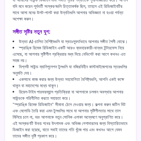
যদি মনে করেন পূর্ববর্তী সংস্করণগুলি চিত্তাকর্ষক ছিল, তাহলে এই রিডিজাইনটির
সাথে আসা মনের উলট-পালট করা উন্নতিগুলি আপনার অভিজ্ঞতা না হওয়া পর্যন্ত
অপেক্ষা করুন।
সঙ্গীত সৃষ্টির নতুন যুগ:
উন্নত AI-চালিত বৈশিষ্ট্যগুলি যা স্বতঃস্ফূর্তভাবে আপনার সঙ্গীত শৈলী বোঝে।
স্প্রাঙ্কি রিমেক রিডিজাইন একটি আরও ব্যবহারকারী-বান্ধব ইন্টারফেস নিয়ে
এসেছে, যা আপনার সৃষ্টিশীল প্রক্রিয়ার মধ্য দিয়ে নেভিগেট করা আগে কখনও এত
সহজ নয়।
বিপ্লবী সাউন্ড ম্যানিপুলেশন টুলগুলি যা নজিরবিহীন কাস্টমাইজেশনের স্তরগুলির
অনুমতি দেয়।
একসাথে কাজ করার জন্য উন্নত সহযোগিতা বৈশিষ্ট্যগুলি, আপনি একই কক্ষে
থাকুন বা মহাদেশের মধ্যে থাকুন।
রিয়েল-টাইম পারফরম্যান্স প্রতিক্রিয়া যা আপনাকে চলমান অবস্থায় আপনার
সাউন্ডকে পরিশীলিত করতে সহায়তা করে।
"স্প্রাঙ্কি রিমেক রিডিজাইন" সীমানা ঠেলে দেওয়ার জন্য। কল্পনা করুন জটিল বিট
এবং মেলোডি তৈরি করা এমন টুলগুলির সাথে যা আপনার সৃষ্টিশীলতার সাথে তাল
মিলিয়ে চলে না, বরং আপনাকে নতুন সোনিক এলাকা অন্বেষণে অনুপ্রাণিত করে।
এই সংস্করণটি উভয় শখের উৎপাদক এবং অভিজ্ঞ পেশাদারদের জন্য বিস্তারিতভাবে
ডিজাইন করা হয়েছে, যাতে সবাই তাদের গতি খুঁজে পায় এবং কখনও আগে যেমন
তাদের সঙ্গীত দৃষ্টি প্রকাশ করে।