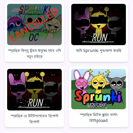
স্প্রাঙ্কি কিন্তু র্যান্ডম মানুষের সাথে ওসি
আমি Sprunki পুনঃনকশা করেছি
নতুন চরিত্র
স্প্রাঙ্কি রিটেক স্ক্র্যাচ ভার্সন
স্প্রাঙ্কি রে রিইউপলোডেড রিপোস্ট
রিইউpload
রিপোস্ট