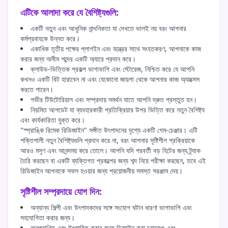
এটিকে আলাদা করে যে বৈশিষ্ট্যগুলি:
একটি নতুন এবং আধুনিক নান্দনিকতা যা দেখতে ভালই নয় বরং আপনার
কর্মপ্রবাহকে উন্নত করে।
একাধিক তৃতীয় পক্ষের প্লাগইন এবং যন্ত্রের সাথে সংহতকরণ, আপনাকে কাজ
করার জন্য অসীম শব্দের একটি অ্যারে প্রদান করে।
ক্লাউড-ভিত্তিক প্রকল্প ভাগাভাগি এবং স্টোরেজ, নিশ্চিত করে যে আপনি
কখনও একটি বিট হারাবেন না এবং যেকোনো জায়গা থেকে আপনার কাজ অ্যাক্সেস
করতে পারেন।
গভীর টিউটোরিয়াল এবং সম্প্রদায় সমর্থন যাতে আপনি দ্রুত প্রস্তুত হন।
নিয়মিত আপডেট যা ব্যবহারকারী প্রতিক্রিয়ার উপর ভিত্তি করে নতুন বৈশিষ্ট্য
এবং কার্যকারিতা যুক্ত করে।
"স্প্রাঙ্কি রিমেক রিডিজাইন" সঙ্গীত উৎপাদনের দৃশ্যে একটি গেম-চেঞ্জার। এটি
শক্তিশালী নতুন বৈশিষ্ট্যগুলি প্রদান করে না, বরং আপনার সৃষ্টিশীল প্রক্রিয়াকে
আরও মসৃণ এবং আনন্দময় করে তোলে। আপনি যদি পরবর্তী বড় হিটের জন্য ট্র্যাক
তৈরি করছেন বা একটি ব্যক্তিগত প্রকল্পের জন্য শব্দ নিয়ে পরীক্ষা করছেন, তবে এই
রিডিজাইন আপনাকে সফল হওয়ার জন্য প্রয়োজনীয় সমস্ত সরঞ্জাম দেয়।
সৃষ্টিশীল সম্প্রদায়ে যোগ দিন:
অন্যান্য শিল্পী এবং উৎপাদকদের সঙ্গে সংযোগ ঘটান ধারণা ভাগাভাগি এবং
সহযোগিতা করার জন্য।
অনুপ্রাণিত এবং উৎসাহিত করার জন্য ডিজাইন করা চ্যালেঞ্জ এবং