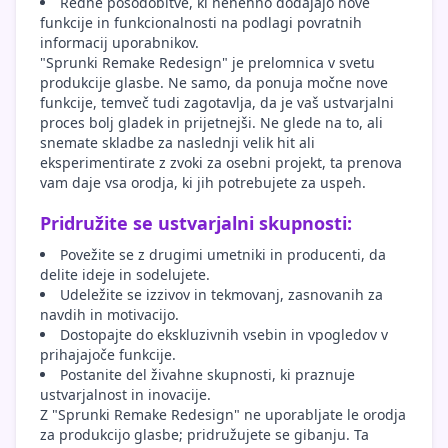
Redne posodobitve, ki nenehno dodajajo nove
funkcije in funkcionalnosti na podlagi povratnih
informacij uporabnikov.
"Sprunki Remake Redesign" je prelomnica v svetu
produkcije glasbe. Ne samo, da ponuja močne nove
funkcije, temveč tudi zagotavlja, da je vaš ustvarjalni
proces bolj gladek in prijetnejši. Ne glede na to, ali
snemate skladbe za naslednji velik hit ali
eksperimentirate z zvoki za osebni projekt, ta prenova
vam daje vsa orodja, ki jih potrebujete za uspeh.
Pridružite se ustvarjalni skupnosti:
Povežite se z drugimi umetniki in producenti, da
delite ideje in sodelujete.
Udeležite se izzivov in tekmovanj, zasnovanih za
navdih in motivacijo.
Dostopajte do ekskluzivnih vsebin in vpogledov v
prihajajoče funkcije.
Postanite del živahne skupnosti, ki praznuje
ustvarjalnost in inovacije.
Z "Sprunki Remake Redesign" ne uporabljate le orodja
za produkcijo glasbe; pridružujete se gibanju. Ta