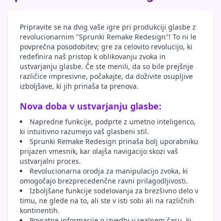
Pripravite se na dvig vaše igre pri produkciji glasbe z
revolucionarnim "Sprunki Remake Redesign"! To ni le
povprečna posodobitev; gre za celovito revolucijo, ki
redefinira naš pristop k oblikovanju zvoka in
ustvarjanju glasbe. Če ste menili, da so bile prejšnje
različice impresivne, počakajte, da doživite osupljive
izboljšave, ki jih prinaša ta prenova.
Nova doba v ustvarjanju glasbe:
Napredne funkcije, podprte z umetno inteligenco,
ki intuitivno razumejo vaš glasbeni stil.
Sprunki Remake Redesign prinaša bolj uporabniku
prijazen vmesnik, kar olajša navigacijo skozi vaš
ustvarjalni proces.
Revolucionarna orodja za manipulacijo zvoka, ki
omogočajo brezprecedenčne ravni prilagodljivosti.
Izboljšane funkcije sodelovanja za brezšivno delo v
timu, ne glede na to, ali ste v isti sobi ali na različnih
kontinentih.
Povratne informacije o izvedbi v realnem času, ki