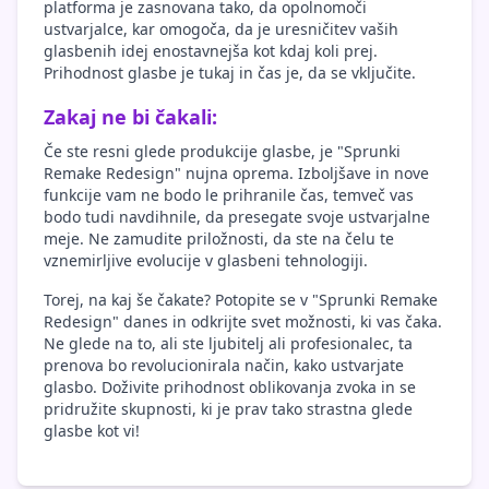
platforma je zasnovana tako, da opolnomoči
ustvarjalce, kar omogoča, da je uresničitev vaših
glasbenih idej enostavnejša kot kdaj koli prej.
Prihodnost glasbe je tukaj in čas je, da se vključite.
Zakaj ne bi čakali:
Če ste resni glede produkcije glasbe, je "Sprunki
Remake Redesign" nujna oprema. Izboljšave in nove
funkcije vam ne bodo le prihranile čas, temveč vas
bodo tudi navdihnile, da presegate svoje ustvarjalne
meje. Ne zamudite priložnosti, da ste na čelu te
vznemirljive evolucije v glasbeni tehnologiji.
Torej, na kaj še čakate? Potopite se v "Sprunki Remake
Redesign" danes in odkrijte svet možnosti, ki vas čaka.
Ne glede na to, ali ste ljubitelj ali profesionalec, ta
prenova bo revolucionirala način, kako ustvarjate
glasbo. Doživite prihodnost oblikovanja zvoka in se
pridružite skupnosti, ki je prav tako strastna glede
glasbe kot vi!