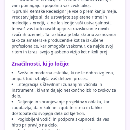
vam pomagajo izpopolniti vaš zvok takoj.
"Sprunki Remake Redesign" je vse o premikanju meja.
Predstavljajte si, da ustvarjate zapletene ritme in
melodije z orodji, ki ne le sledijo vaši ustvarjalnosti,
temveč vas tudi navdihujejo za raziskovanje novih
zvočnih ozemelj. Ta različica je bila skrbno zasnovana
tako za amaterske producentke kot za izkušene
profesionalce, kar omogoča vsakomur, da najde svoj
ritem in izrazi svojo glasbeno vizijo kot nikoli prej.
Značilnosti, ki jo ločijo:
Sveža in moderna estetika, ki ne le dobro izgleda,
ampak tudi izboljša vaš delovni proces.
Integracija s številnimi zunanjimi vtičniki in
instrumenti, ki vam dajejo neskončno izbiro zvokov za
delo.
Deljenje in shranjevanje projektov v oblaku, kar
zagotavlja, da nikoli ne izgubite ritma in lahko
dostopate do svojega dela od kjerkoli.
Poglobljeni vodiči in podpora skupnosti, da vas
hitro pripravijo na delo.