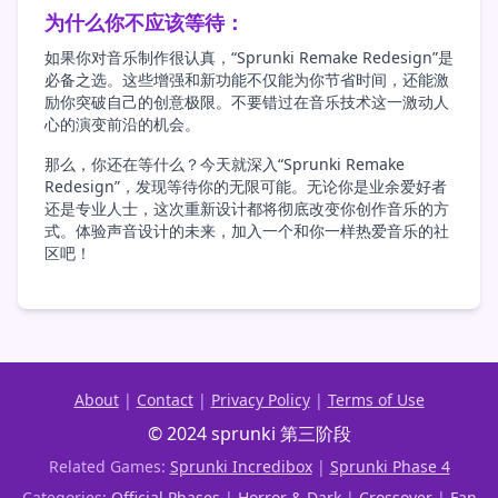
为什么你不应该等待：
如果你对音乐制作很认真，“Sprunki Remake Redesign”是
必备之选。这些增强和新功能不仅能为你节省时间，还能激
励你突破自己的创意极限。不要错过在音乐技术这一激动人
心的演变前沿的机会。
那么，你还在等什么？今天就深入“Sprunki Remake
Redesign”，发现等待你的无限可能。无论你是业余爱好者
还是专业人士，这次重新设计都将彻底改变你创作音乐的方
式。体验声音设计的未来，加入一个和你一样热爱音乐的社
区吧！
About
|
Contact
|
Privacy Policy
|
Terms of Use
© 2024 sprunki 第三阶段
Related Games:
Sprunki Incredibox
|
Sprunki Phase 4
Categories:
Official Phases
|
Horror & Dark
|
Crossover
|
Fan