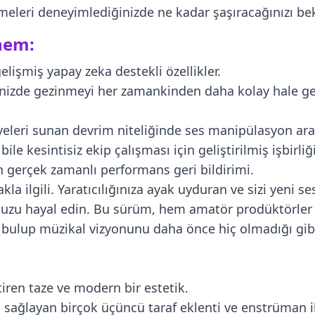
rmeleri deneyimlediğinizde ne kadar şaşıracağınızı be
nem:
elişmiş yapay zeka destekli özellikler.
nizde gezinmeyi her zamankinden daha kolay hale get
yeleri sunan devrim niteliğinde ses manipülasyon araç
le kesintisiz ekip çalışması için geliştirilmiş işbirliği 
n gerçek zamanlı performans geri bildirimi.
la ilgili. Yaratıcılığınıza ayak uyduran ve sizi yeni s
nuzu hayal edin. Bu sürüm, hem amatör prodüktörler 
ini bulup müzikal vizyonunu daha önce hiç olmadığı gib
tiren taze ve modern bir estetik.
ı sağlayan birçok üçüncü taraf eklenti ve enstrüman 