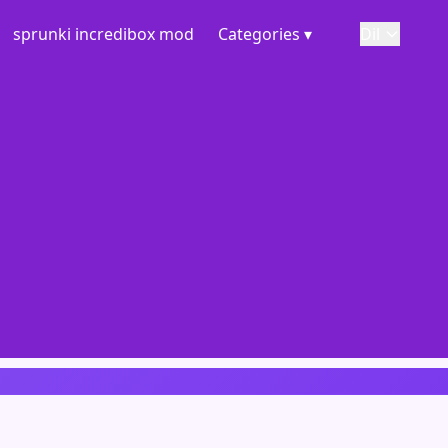
sprunki incredibox mod
Categories ▾
Dil