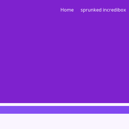
Home
sprunked incredibox