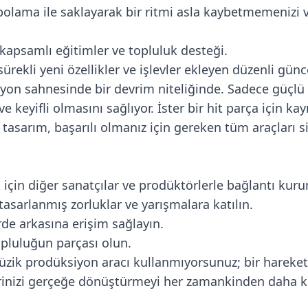
epolama ile saklayarak bir ritmi asla kaybetmemenizi 
k kapsamlı eğitimler ve topluluk desteği.
 sürekli yeni özellikler ve işlevler ekleyen düzenli günc
n sahnesinde bir devrim niteliğinde. Sadece güçlü y
eyifli olmasını sağlıyor. İster bir hit parça için kayıt 
tasarım, başarılı olmanız için gereken tüm araçları s
k için diğer sanatçılar ve prodüktörlerle bağlantı kuru
sarlanmış zorluklar ve yarışmalara katılın.
erde arkasına erişim sağlayın.
topluluğun parçası olun.
ik prodüksiyon aracı kullanmıyorsunuz; bir harekete 
lerinizi gerçeğe dönüştürmeyi her zamankinden daha ko