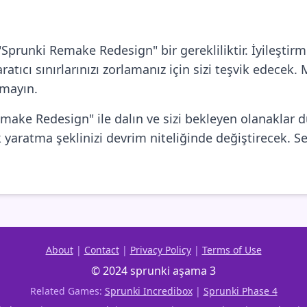
runki Remake Redesign" bir gerekliliktir. İyileştirm
ıcı sınırlarınızı zorlamanız için sizi teşvik edecek. 
rmayın.
ake Redesign" ile dalın ve sizi bekleyen olanaklar dü
 yaratma şeklinizi devrim niteliğinde değiştirecek. S
About
|
Contact
|
Privacy Policy
|
Terms of Use
© 2024 sprunki aşama 3
Related Games:
Sprunki Incredibox
|
Sprunki Phase 4